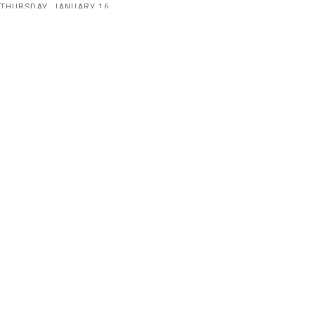
THURSDAY, JANUARY 16
Stavební povolení - ohláška
Jak to celé vyřešit na úřadě