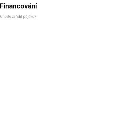
Financování
Chcete zařídit půjčku?