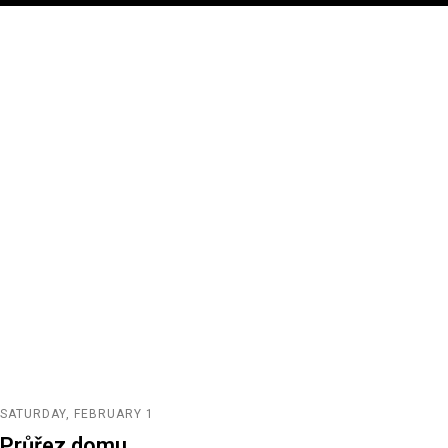
SATURDAY, FEBRUARY 1
Průřez domu