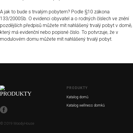
A jak to bude s trvalým pobytem? Podle §10 zákona
133/2000Sb. O evidenci obyvatel a o rodných číslech ve znění
pozdějších předpisů můžete mít nahlášený trvalý pobyt v domě,
který má evidenční nebo popisné číslo. To potvrzuje, že v
modulovém domu můžete mít nahlášený trvalý pobyt.
PRODUKTY
Katalog domů
Katalog wellness domků
© 2019 WoodyHouse