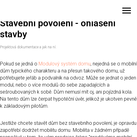
Stavební povolení - ohlášení
stavby
Projektová dokumentace a jak na ní.
Pokud se jedná o
Modulový systém domu
, nejedná se o mobilní
dům typického charakteru a na přesun takového domu, už
potřebujete jeřáb a podvalník na odvoz. Může se jednat o jeden
modul, nebo o více modulů do sebe zapadajících a
sešroubovaných k sobě. Dům nemusí mít oj, ani pojízdná kola.
Na tento dům lze čerpat hypotéční úvěr, jelikož je ukotven pevně
k základovým pilotům.
Jestliže chcete stavět dům bez stavebního povolení, je opravdu
zapotřebí dodržet mobilitu domu. Mobilita v žádném případě