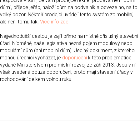
nespočívá v tom, že vám prodejce řekne "prodáváme mobilní
dům", přijede jeřáb, naloží dům na podvalník a odveze ho, na to
velký pozor. Někteří prodejci uvádějí tento systém za mobilní,
ale není tomu tak.
Více info zde
Nejjednodušší cestou je zajít přímo na místně příslušný stavební
úřad. Nicméně, naše legislativa nezná pojem modulový nebo
modulární dům (ani mobilní dům). Jediný dokument, z kterého
mohou úředníci vycházet, je
doporučení
k této problematice
vydané Ministerstvem pro místní rozvoj ze září 2013. Jsou v ní
však uvedená pouze doporučení, proto mají stavební úřady v
rozhodování celkem volnou ruku.