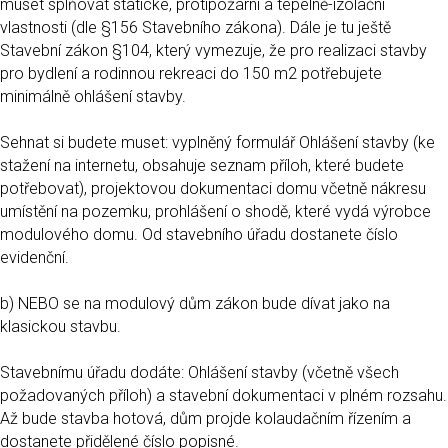
muset splňovat statické, protipožární a tepelně-izolační
vlastnosti (dle §156 Stavebního zákona). Dále je tu ještě
Stavební zákon §104, který vymezuje, že pro realizaci stavby
pro bydlení a rodinnou rekreaci do 150 m2 potřebujete
minimálně ohlášení stavby.
Sehnat si budete muset: vyplněný formulář Ohlášení stavby (ke
stažení na internetu, obsahuje seznam příloh, které budete
potřebovat), projektovou dokumentaci domu včetně nákresu
umístění na pozemku, prohlášení o shodě, které vydá výrobce
modulového domu. Od stavebního úřadu dostanete číslo
evidenční.
b) NEBO se na modulový dům zákon bude dívat jako na
klasickou stavbu.
Stavebnímu úřadu dodáte: Ohlášení stavby (včetně všech
požadovaných příloh) a stavební dokumentaci v plném rozsahu.
Až bude stavba hotová, dům projde kolaudačním řízením a
dostanete přidělené číslo popisné.