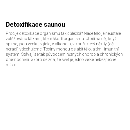
Detoxifikace saunou
Proč je detoxikace organismu tak důležitá? Naše tělo je neustále
zatěžováno látkami, které škodí organismu. Útočí na něj, když
spíme, jsou venku, v jídle, v alkoholu, v kouři, který někdy (ač
neradi) vdechujeme. Toxiny mohou oslabit tělo, a tím i imunitní
systém. Stávají se tak původcem různých chorob a chronických
onemocnění. Skoro se zdá, že svět je jedno velké nebezpečné
místo.