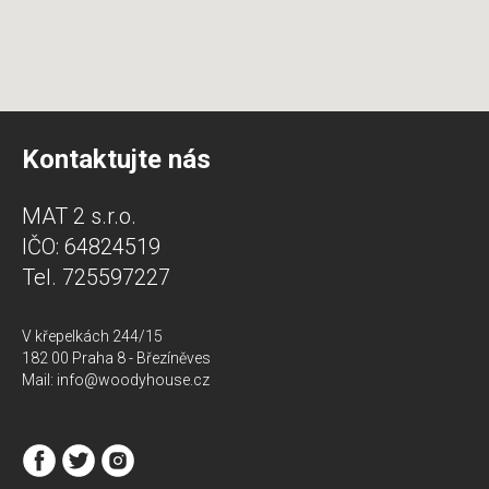
Kontaktujte nás
MAT 2 s.r.o.
IČO: 64824519
Tel. 725597227
V křepelkách 244/15
182 00 Praha 8 - Březíněves
Mail: info@woodyhouse.cz